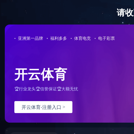
S
FH.com
|
开云网页版页面
|
开云官方注册